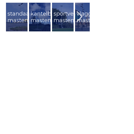
standaard
kantelbare
sportveld
vlaggen
masten
masten
masten
masten