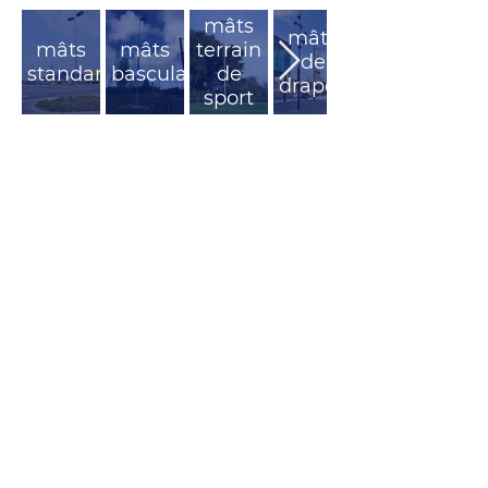
mâts
mâts
mâts
mâts
terrain
de
standards
basculants
de
drapeau
sport