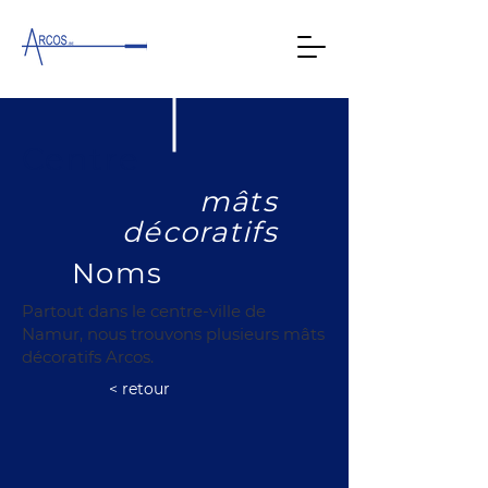
Centre
mâts
décoratifs
Noms
Partout dans le centre-ville de
Namur, nous trouvons plusieurs mâts
décoratifs Arcos.
< retour