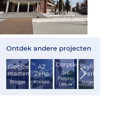
Ontdek andere projecten
Dorpskern
Gietijzeren
AZ
Skyline
Sint-
masten
Zeno
Park
Pieters-
Brugge
Knokke
Izegem
Leeuw