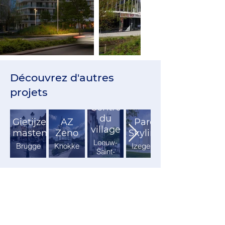
Découvrez d'autres
projets
Centre
du
Gietijzeren
AZ
Parc
village
masten
Zeno
Skyline
Leeuw-
Brugge
Knokke
Izegem
Saint-
Pierre