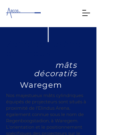
Zone de l'arène
d'Elindus
mâts
décoratifs
Waregem
Nos majestueux mâts cylindriques
équipés de projecteurs sont situés à
proximité de l'Elindus Arena,
également connue sous le nom de
Regenboogstadion, à Waregem.
L'orientation et le positionnement
spécifiques des projecteurs sur le