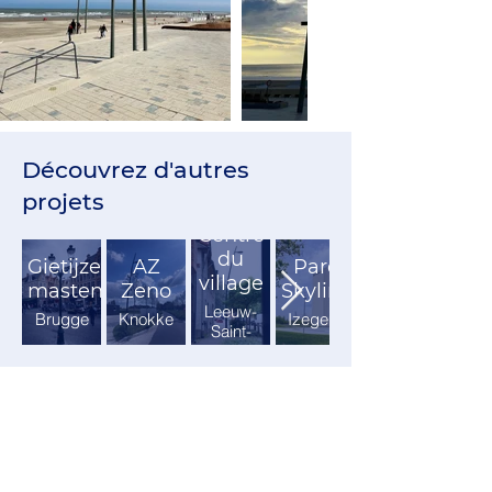
Découvrez d'autres
projets
Centre
du
Gietijzeren
AZ
Parc
village
masten
Zeno
Skyline
Leeuw-
Brugge
Knokke
Izegem
Saint-
Pierre