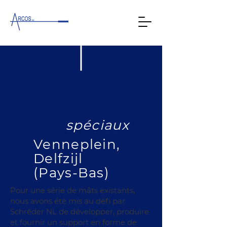
Balanciers pour
goélands
argentés
spéciaux
Venneplein,
Delfzijl
(Pays-Bas)
Pour une série de mâts existants,
nous avons été mis au défi par
Schréder NL de développer, produire
et fournir un support en forme de