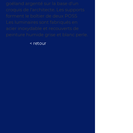
goéland argenté sur la base d'un
croquis de l'architecte. Les supports
forment le boîtier de deux POSS
Les luminaires sont fabriqués en
acier inoxydable et recouverts de
peinture humide grise et blanc perle.
< retour