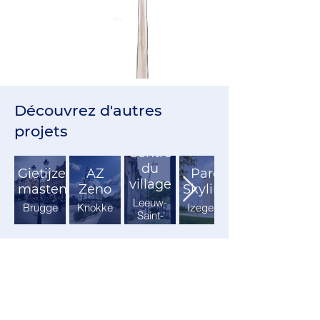
Découvrez d'autres
projets
Centre
du
Gietijzeren
AZ
Parc
village
masten
Zeno
Skyline
Leeuw-
Brugge
Knokke
Izegem
Saint-
Pierre